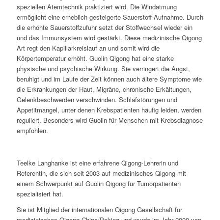
speziellen Atemtechnik praktiziert wird. Die Windatmung
ermöglicht eine erheblich gesteigerte Sauerstoff-Aufnahme. Durch
die erhöhte Sauerstoffzufuhr setzt der Stoffwechsel wieder ein
und das Immunsystem wird gestärkt. Diese medizinische Qigong
Art regt den Kapillarkreislauf an und somit wird die
Körpertemperatur erhöht. Guolin Qigong hat eine starke
physische und psychische Wirkung. Sie verringert die Angst,
beruhigt und im Laufe der Zeit können auch ältere Symptome wie
die Erkrankungen der Haut, Migräne, chronische Erkältungen,
Gelenkbeschwerden verschwinden. Schlafstörungen und
Appetitmangel, unter denen Krebspatienten häufig leiden, werden
reguliert. Besonders wird Guolin für Menschen mit Krebsdiagnose
empfohlen.
Teelke Langhanke ist eine erfahrene Qigong-Lehrerin und
Referentin, die sich seit 2003 auf medizinisches Qigong mit
einem Schwerpunkt auf Guolin Qigong für Tumorpatienten
spezialisiert hat.
Sie ist Mitglied der internationalen Qigong Gesellschaft für
medizinisches Qigong China/Peking und wurde im Jahr 2000 von