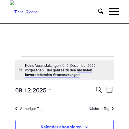
Veranstaltungen
Keine Veranstaltungen für 9. Dezember 2025
für
vorgesehen. Hier geht es zu den
nächsten
Hinweis
bevorstehenden Veranstaltungen
.
9.
Veransta
Veranst
09.12.2025
Suche
Dezember
Tag
Ansicht
Suche
Datum
Navigat
2025
wählen.
und
Vorheriger Tag
Nächster Tag
Ansichten
Navigatio
Kalender abonnieren