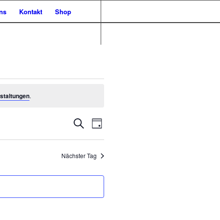
ns
Kontakt
Shop
staltungen
.
Veranstaltungen
Veranstaltung
Suche
Tag
Ansichten-
Suche
Navigation
und
Nächster Tag
Ansichten,
Navigation