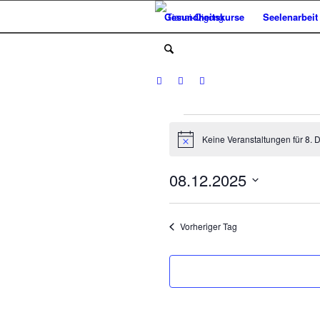
Gesundheitskurse
Seelenarbeit
Veranstaltun
Keine Veranstaltungen für 8.
für
Hinweis
8.
08.12.2025
Dezember
Datum
wählen.
2025
Vorheriger Tag