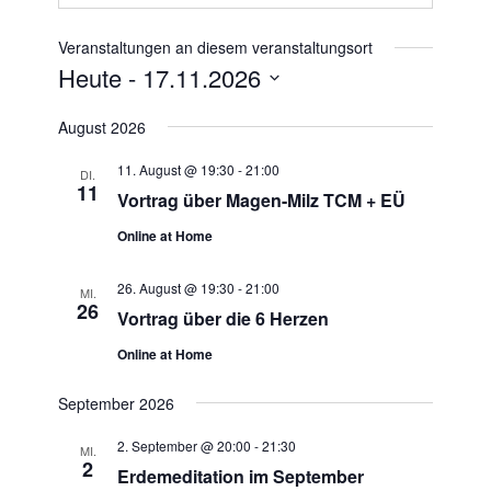
Veranstaltungen an diesem veranstaltungsort
Heute
 - 
17.11.2026
Datum
August 2026
wählen.
11. August @ 19:30
-
21:00
DI.
11
Vortrag über Magen-Milz TCM + EÜ
Online at Home
26. August @ 19:30
-
21:00
MI.
26
Vortrag über die 6 Herzen
Online at Home
September 2026
2. September @ 20:00
-
21:30
MI.
2
Erdemeditation im September