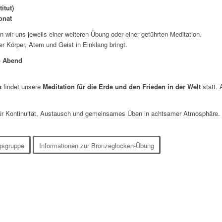
itut)
onat
ir uns jeweils einer weiteren Übung oder einer geführten Meditation.
r Körper, Atem und Geist in Einklang bringt.
ro Abend
s
findet unsere
Meditation für die Erde und den Frieden in der Welt
statt. 
ür Kontinuität, Austausch und gemeinsames Üben in achtsamer Atmosphäre. D
gsgruppe
Informationen zur Bronzeglocken-Übung