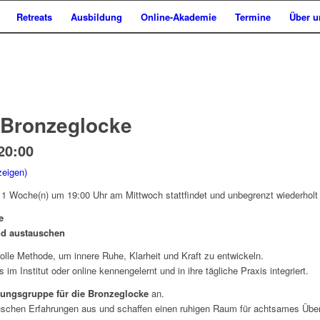
Retreats
Ausbildung
Online-Akademie
Termine
Über u
 Bronzeglocke
20:00
zeigen)
 1 Woche(n) um 19:00 Uhr am Mittwoch stattfindet und unbegrenzt wiederholt 
e
nd austauschen
olle Methode, um innere Ruhe, Klarheit und Kraft zu entwickeln.
im Institut oder online kennengelernt und in ihre tägliche Praxis integriert.
bungsgruppe für die Bronzeglocke
an.
auschen Erfahrungen aus und schaffen einen ruhigen Raum für achtsames Übe