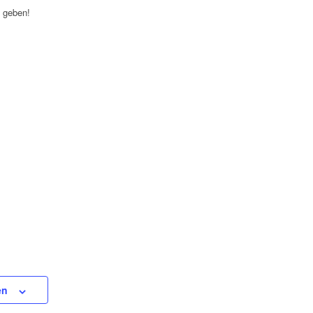
n geben!
en