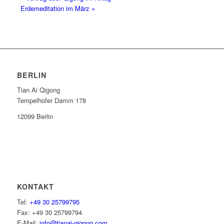
Erdemeditation im März
»
BERLIN
Tian Ai Qigong
Tempelhofer Damm 178
12099 Berlin
KONTAKT
Tel:
+49 30 25799795
Fax: +49 30 25799794
E-Mail:
info@tianai-qigong.com