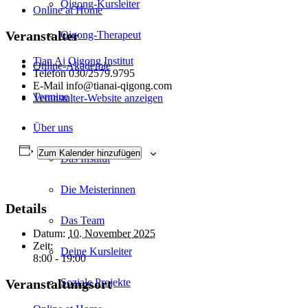
Qigong-Kursleiter
Online at Home
Veranstalter
Qigong-Therapeut
Tian Ai Qigong Institut
Online-Akademie
Telefon
030/2579.9795
E-Mail
info@tianai-qigong.com
Termine
Veranstalter-Website anzeigen
Über uns
Zum Kalender hinzufügen
Das Institut
Die Meisterinnen
Details
Das Team
Datum:
10. November 2025
Zeit:
Deine Kursleiter
8:00 - 19:00
Veranstaltungsort
Soziale Projekte