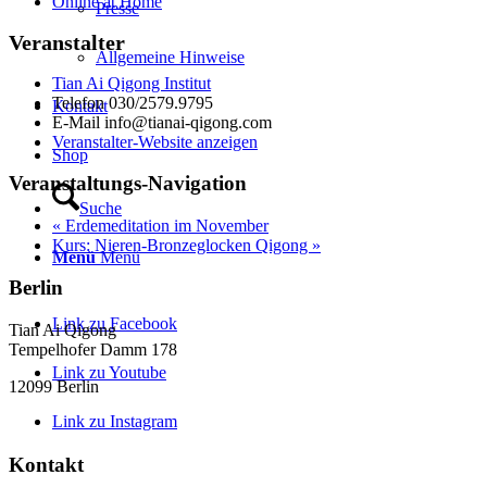
Online at Home
Presse
Veranstalter
Allgemeine Hinweise
Tian Ai Qigong Institut
Telefon
030/2579.9795
Kontakt
E-Mail
info@tianai-qigong.com
Veranstalter-Website anzeigen
Shop
Veranstaltungs-Navigation
Suche
«
Erdemeditation im November
Kurs: Nieren-Bronzeglocken Qigong
»
Menü
Menü
Berlin
Link zu Facebook
Tian Ai Qigong
Tempelhofer Damm 178
Link zu Youtube
12099 Berlin
Link zu Instagram
Kontakt