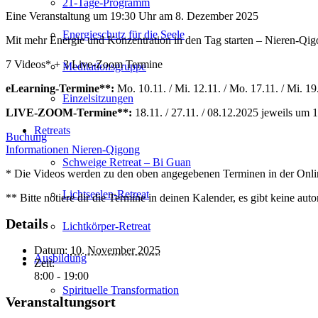
21-Tage-Programm
Eine Veranstaltung um 19:30 Uhr am 8. Dezember 2025
Energieschutz für die Seele
Mit mehr Energie und Konzentration in den Tag starten – Nieren-Qi
7 Videos* + 3 Live-Zoom Termine
Meditationsgruppe
eLearning-Termine**:
Mo. 10.11. / Mi. 12.11. / Mo. 17.11. / Mi. 19
Einzelsitzungen
LIVE-ZOOM-Termine**:
18.11. / 27.11. / 08.12.2025 jeweils um 
Retreats
Buchung
Informationen Nieren-Qigong
Schweige Retreat – Bi Guan
* Die Videos werden zu den oben angegebenen Terminen in der Onli
Lichtseelen-Retreat
** Bitte notiere dir die Termine in deinen Kalender, es gibt keine au
Details
Lichtkörper-Retreat
Datum:
10. November 2025
Ausbildung
Zeit:
8:00 - 19:00
Spirituelle Transformation
Veranstaltungsort