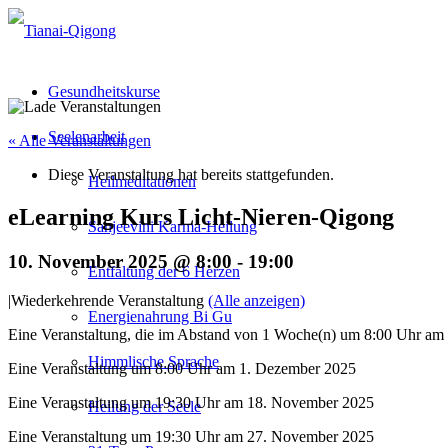
Gesundheitskurse
Seelenarbeit
« Alle Veranstaltungen
Diese Veranstaltung hat bereits stattgefunden.
Heilmeditationen
eLearning Kurs Licht-Nieren-Qigong
Sanjeevini Karma-Heilung
10. November 2025 @ 8:00
-
19:00
Entfaltung der 6 Herzen
|
Wiederkehrende Veranstaltung
(Alle anzeigen)
Energienahrung Bi Gu
Eine Veranstaltung, die im Abstand von 1 Woche(n) um 8:00 Uhr am 
Himmlische Sprache
Eine Veranstaltung um 8:00 Uhr am 1. Dezember 2025
Eine Veranstaltung um 19:30 Uhr am 18. November 2025
Heilung der Seele
Eine Veranstaltung um 19:30 Uhr am 27. November 2025